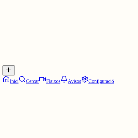
30 juny
0
0
0
0
Inicia sessió
per respondre a aquest xiu.
Respostes
No hi ha respostes encara. Sigues el primer a respondre!
Inici
Cercar
Flaixos
Avisos
Configuració