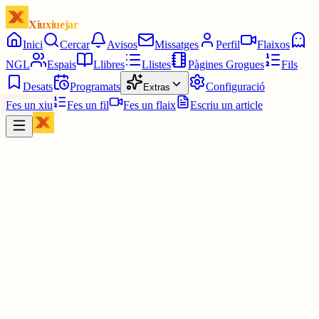
Xiuxiuejar
Inici
Cercar
Avisos
Missatges
Perfil
Flaixos
NGL
Espais
Llibres
Llistes
Pàgines Grogues
Fils
Desats
Programats
Configuració
Extras
Fes un xiu
Fes un fil
Fes un flaix
Escriu un article
Xiu
Oriolus
@
oriolus
És el compte secundari que es va crear quan l'eva la va bloquejar, 
l'ha fet servir més.