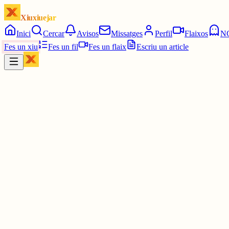
Xiuxiuejar
Inici
Cercar
Avisos
Missatges
Perfil
Flaixos
N
Fes un xiu
Fes un fil
Fes un flaix
Escriu un article
Xiu
Lourdes
@
lourdessaladrigues
Bon dia! 🤘🏼🤘🏼
1 jul.
0
0
0
0