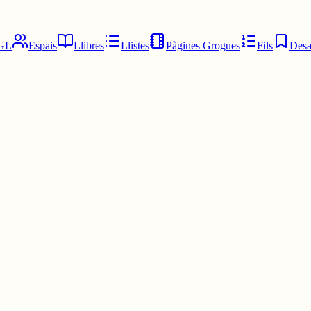
GL
Espais
Llibres
Llistes
Pàgines Grogues
Fils
Desa