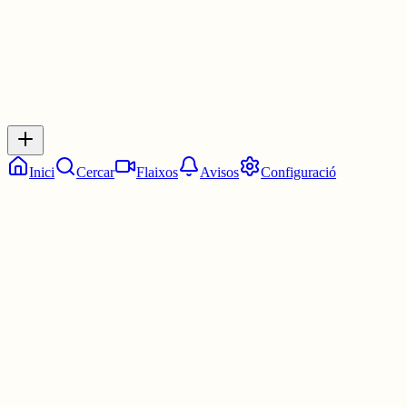
Inicia sessió
per respondre a aquest xiu.
Respostes
No hi ha respostes encara. Sigues el primer a respondre!
Inici
Cercar
Flaixos
Avisos
Configuració