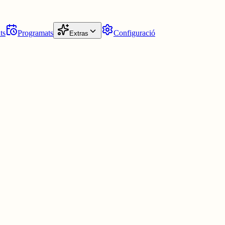
ts
Programats
Configuració
Extras