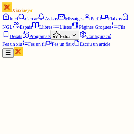
Xiuxiuejar
Inici
Cercar
Avisos
Missatges
Perfil
Flaixos
NGL
Espais
Llibres
Llistes
Pàgines Grogues
Fils
Desats
Programats
Configuració
Extras
Fes un xiu
Fes un fil
Fes un flaix
Escriu un article
Xiu
Yin Hanna
@
yinhanna_
Per què? Per morir? No entenc aquesta pregunta