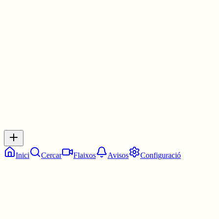
En qualsevol cas, és una excusa validíssima per qualsevol cosa. Q
fa massa calor? No surto de casa. Que fa massa calor? No faig
exercici. Que fa massa calor? Em converteixo en una ameba
30 juny
0
0
0
0
Inicia sessió
per respondre a aquest xiu.
Respostes
No hi ha respostes encara. Sigues el primer a respondre!
Inici
Cercar
Flaixos
Avisos
Configuració