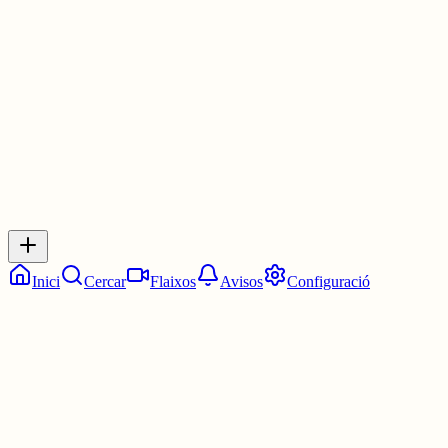
Les 10:30. Dos quarts d'onze.
1 jul.
0
0
0
0
Inicia sessió
per respondre a aquest xiu.
Respostes
No hi ha respostes encara. Sigues el primer a respondre!
Inici
Cercar
Flaixos
Avisos
Configuració