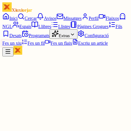
Xiuxiuejar
Inici
Cercar
Avisos
Missatges
Perfil
Flaixos
NGL
Espais
Llibres
Llistes
Pàgines Grogues
Fils
Desats
Programats
Configuració
Extras
Fes un xiu
Fes un fil
Fes un flaix
Escriu un article
Xiu
Campanar
@
campanar
ding ding