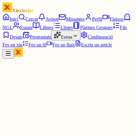
Xiuxiuejar
Inici
Cercar
Avisos
Missatges
Perfil
Flaixos
NGL
Espais
Llibres
Llistes
Pàgines Grogues
Fils
Desats
Programats
Configuració
Extras
Fes un xiu
Fes un fil
Fes un flaix
Escriu un article
Xiu
Yin Hanna
@
yinhanna_
Molaria molt poder reaccionar a missatges privats 👀