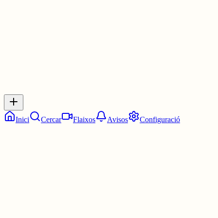
1 jul.
0
0
0
0
Inicia sessió
per respondre a aquest xiu.
Respostes
No hi ha respostes encara. Sigues el primer a respondre!
Inici
Cercar
Flaixos
Avisos
Configuració