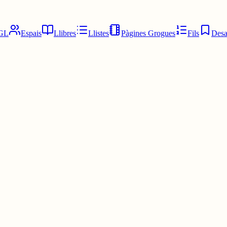
GL
Espais
Llibres
Llistes
Pàgines Grogues
Fils
Desa