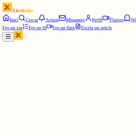
Xiuxiuejar
Inici
Cercar
Avisos
Missatges
Perfil
Flaixos
N
Fes un xiu
Fes un fil
Fes un flaix
Escriu un article
Xiu
Ferran PimPam herald de la Katalluna eterna
@
ferranamahshivay
és a la viquipèdia
no he llegit l'article
3 juny
0
0
0