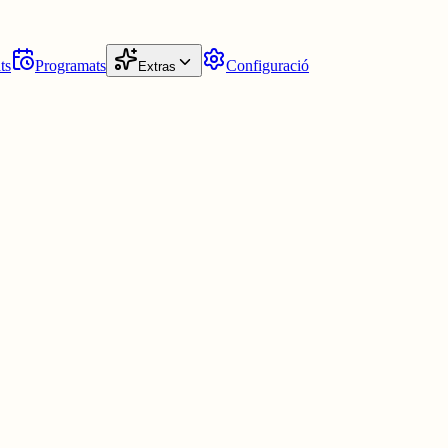
ts
Programats
Configuració
Extras