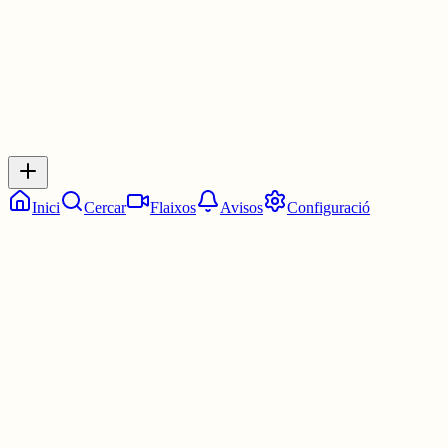
0
Inicia sessió
per respondre a aquest xiu.
Respostes
No hi ha respostes encara. Sigues el primer a respondre!
Inici
Cercar
Flaixos
Avisos
Configuració