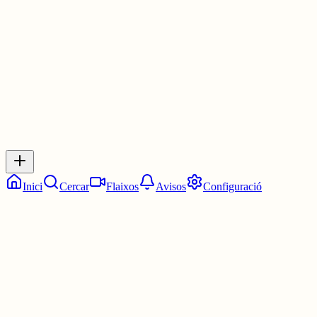
1 jul.
0
0
0
0
Inicia sessió
per respondre a aquest xiu.
Respostes
No hi ha respostes encara. Sigues el primer a respondre!
Inici
Cercar
Flaixos
Avisos
Configuració