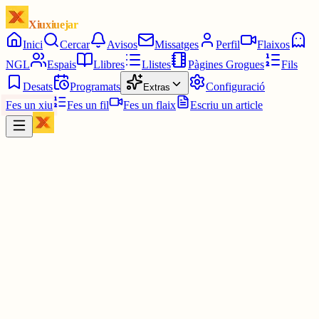
Xiuxiuejar
Inici
Cercar
Avisos
Missatges
Perfil
Flaixos
NGL
Espais
Llibres
Llistes
Pàgines Grogues
Fils
Desats
Programats
Configuració
Extras
Fes un xiu
Fes un fil
Fes un flaix
Escriu un article
Xiu
Joan Almirall II*II
@
juanal_47
Rebordonit. (Persona que té un comportament viciós o que s'apart
de la moral i els costums generalment admeses)