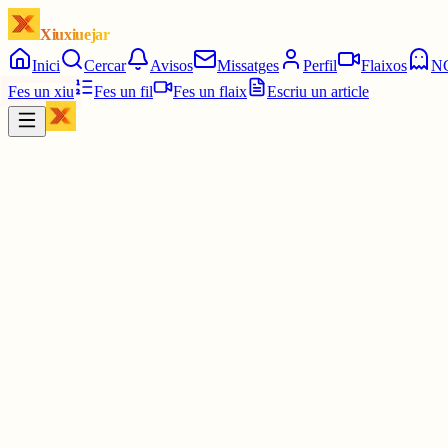
Xiuxiuejar
Inici
Cercar
Avisos
Missatges
Perfil
Flaixos
N
Fes un xiu
Fes un fil
Fes un flaix
Escriu un article
Xiu
Pau
@
pauavegades
vaffanculo
30 juny
0
0
0
0