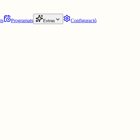
ts
Programats
Configuració
Extras