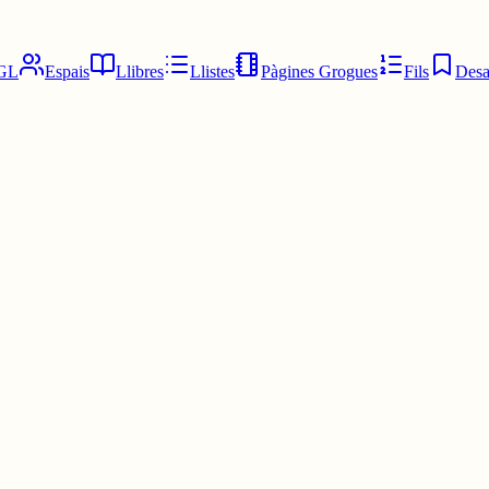
GL
Espais
Llibres
Llistes
Pàgines Grogues
Fils
Desa