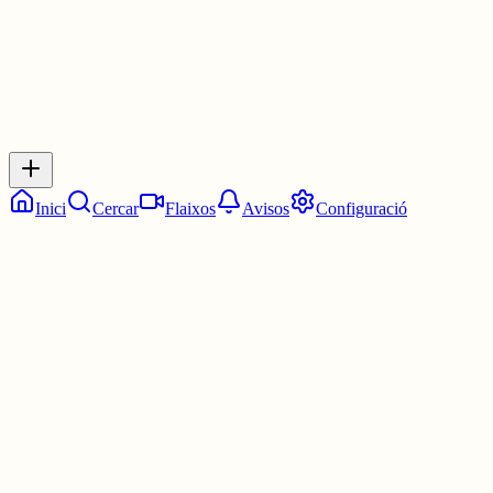
Inicia sessió
per respondre a aquest xiu.
Respostes
No hi ha respostes encara. Sigues el primer a respondre!
Inici
Cercar
Flaixos
Avisos
Configuració