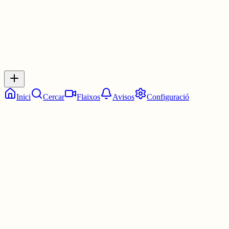
Inicia sessió
per respondre a aquest xiu.
Respostes
No hi ha respostes encara. Sigues el primer a respondre!
Inici
Cercar
Flaixos
Avisos
Configuració