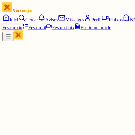
Xiuxiuejar
Inici
Cercar
Avisos
Missatges
Perfil
Flaixos
N
Fes un xiu
Fes un fil
Fes un flaix
Escriu un article
Xiu
Lourdes
@
lourdessaladrigues
Bon dia Ferran
4 juny
0
0
0
0