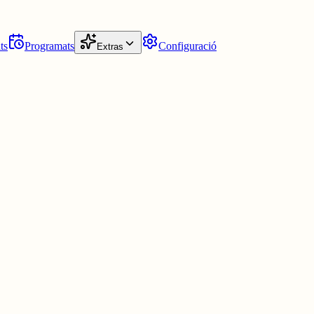
ts
Programats
Configuració
Extras