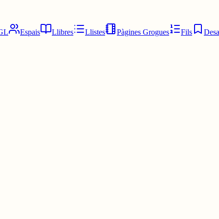
GL
Espais
Llibres
Llistes
Pàgines Grogues
Fils
Desa