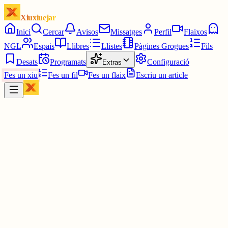
Xiuxiuejar
Inici
Cercar
Avisos
Missatges
Perfil
Flaixos
NGL
Espais
Llibres
Llistes
Pàgines Grogues
Fils
Desats
Programats
Configuració
Extras
Fes un xiu
Fes un fil
Fes un flaix
Escriu un article
Xiu
Joan Francés Blanc Bigòs
@
joanfrancesblanc
1. Poder installar l'aplicació (Android) des de l'estat francès.
2. Poder escriure en occità, llengua co-oficiala a Catalunya.