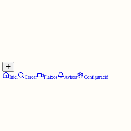
3 juny
0
0
0
0
Inicia sessió
per respondre a aquest xiu.
Respostes
No hi ha respostes encara. Sigues el primer a respondre!
Inici
Cercar
Flaixos
Avisos
Configuració