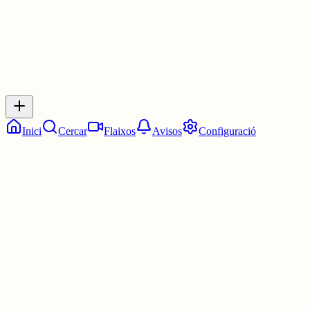
Inicia sessió
per respondre a aquest xiu.
Respostes
No hi ha respostes encara. Sigues el primer a respondre!
Inici
Cercar
Flaixos
Avisos
Configuració