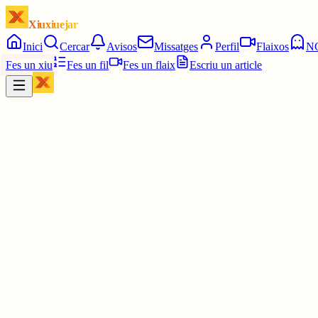
Xiuxiuejar
Inici
Cercar
Avisos
Missatges
Perfil
Flaixos
N
Fes un xiu
Fes un fil
Fes un flaix
Escriu un article
Xiu
Joan Almirall II*II
@
juanal_47
Crida de l’ANC i Òmnium a tenyir el Tour d’estelades
elmon.cat/p
1 jul.
0
0
0
0