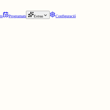
ts
Programats
Configuració
Extras