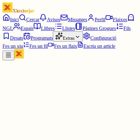
Xiuxiuejar
Inici
Cercar
Avisos
Missatges
Perfil
Flaixos
NGL
Espais
Llibres
Llistes
Pàgines Grogues
Fils
Desats
Programats
Configuració
Extras
Fes un xiu
Fes un fil
Fes un flaix
Escriu un article
Xiu
catalabytes
@
edeb
🐧 Claude Desktop per a Linux canvia les regles del joc! 🚀