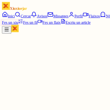
Xiuxiuejar
Inici
Cercar
Avisos
Missatges
Perfil
Flaixos
N
Fes un xiu
Fes un fil
Fes un flaix
Escriu un article
Xiu
Helena
@
addictaalmao
quina siesta més èpica m'acabo de fer maremeva
30 juny
0
0
0
0