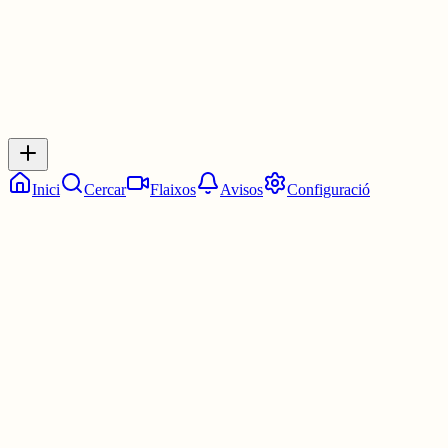
Inicia sessió
per respondre a aquest xiu.
Respostes
No hi ha respostes encara. Sigues el primer a respondre!
Inici
Cercar
Flaixos
Avisos
Configuració