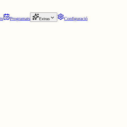
ts
Programats
Configuració
Extras