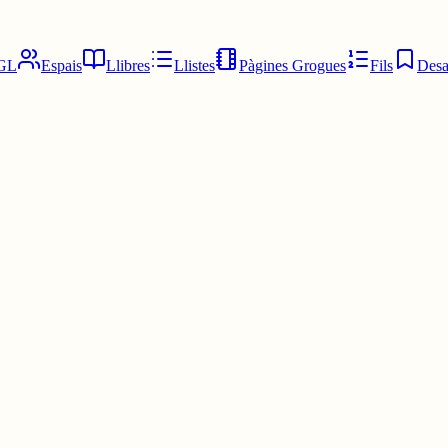
GL
Espais
Llibres
Llistes
Pàgines Grogues
Fils
Desa