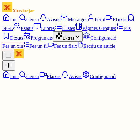
Xiuxiuejar
Inici
Cercar
Avisos
Missatges
Perfil
Flaixos
NGL
Espais
Llibres
Llistes
Pàgines Grogues
Fils
Desats
Programats
Configuració
Extras
Fes un xiu
Fes un fil
Fes un flaix
Escriu un article
Inici
Cercar
Flaixos
Avisos
Configuració