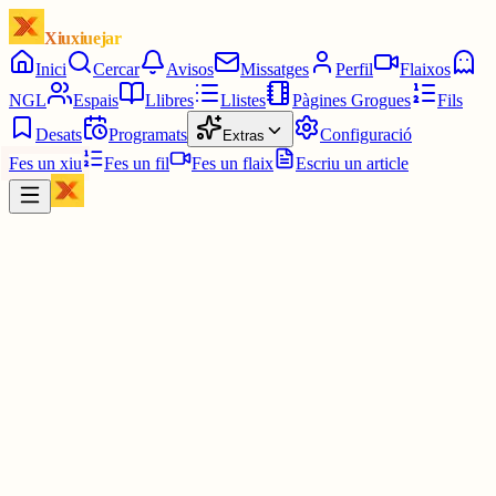
Xiuxiuejar
Inici
Cercar
Avisos
Missatges
Perfil
Flaixos
NGL
Espais
Llibres
Llistes
Pàgines Grogues
Fils
Desats
Programats
Configuració
Extras
Fes un xiu
Fes un fil
Fes un flaix
Escriu un article
Xiu
Grill
@
bertet
Suposo que és algú que no té res millor a fer.
Ho farà també a pàgines web en altres idiomes? ?(ho dubto, però s