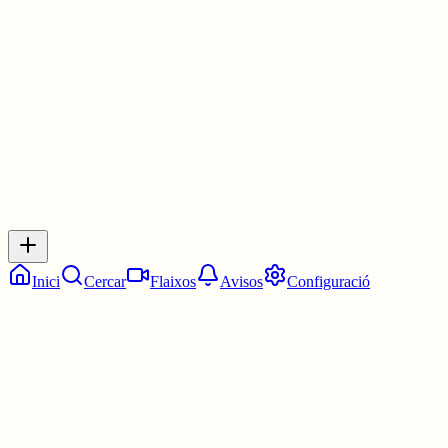
ho fes, el deixarien verd)
1 jul.
0
0
0
0
Inicia sessió
per respondre a aquest xiu.
Respostes
No hi ha respostes encara. Sigues el primer a respondre!
Inici
Cercar
Flaixos
Avisos
Configuració