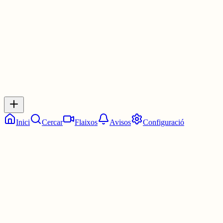
3 juny
0
0
0
0
Inicia sessió
per respondre a aquest xiu.
Respostes
No hi ha respostes encara. Sigues el primer a respondre!
Inici
Cercar
Flaixos
Avisos
Configuració