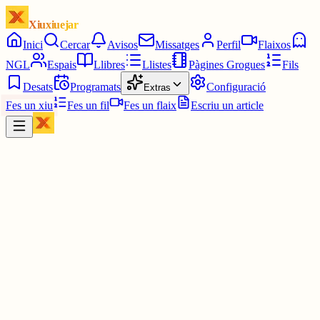
Xiuxiuejar
Inici
Cercar
Avisos
Missatges
Perfil
Flaixos
NGL
Espais
Llibres
Llistes
Pàgines Grogues
Fils
Desats
Programats
Configuració
Extras
Fes un xiu
Fes un fil
Fes un flaix
Escriu un article
Xiu
Jordi San Nicolás i Gimeno
@
zimba67
Mantengo el cristiano... (Coño)