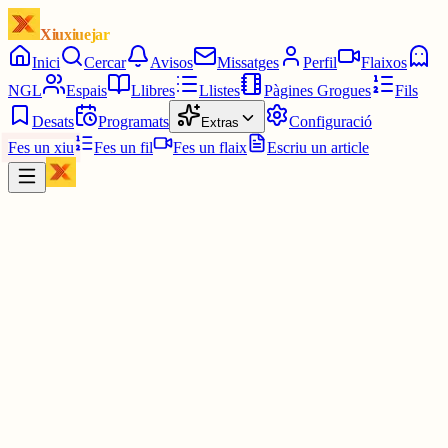
Xiuxiuejar
Inici
Cercar
Avisos
Missatges
Perfil
Flaixos
NGL
Espais
Llibres
Llistes
Pàgines Grogues
Fils
Desats
Programats
Configuració
Extras
Fes un xiu
Fes un fil
Fes un flaix
Escriu un article
Xiu
𝕹𝖞𝖚𝖗𝖔
@
nyuroki_ah
Jooo 🙌🏻