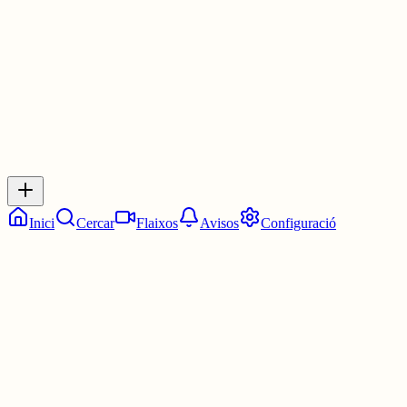
29 juny
0
0
0
0
Inicia sessió
per respondre a aquest xiu.
Respostes
No hi ha respostes encara. Sigues el primer a respondre!
Inici
Cercar
Flaixos
Avisos
Configuració