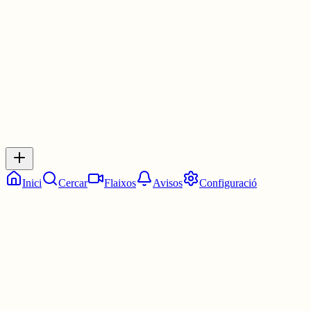
1 jul.
0
0
0
0
Inicia sessió
per respondre a aquest xiu.
Respostes
No hi ha respostes encara. Sigues el primer a respondre!
Inici
Cercar
Flaixos
Avisos
Configuració