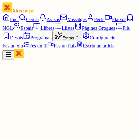
Xiuxiuejar
Inici
Cercar
Avisos
Missatges
Perfil
Flaixos
NGL
Espais
Llibres
Llistes
Pàgines Grogues
Fils
Desats
Programats
Configuració
Extras
Fes un xiu
Fes un fil
Fes un flaix
Escriu un article
Xiu
Vicenç 81
@
calito55
Bon vesprep a tothom! Sujeriment fresquet. Ho pots acompanyar
amb fruita o un làctic.