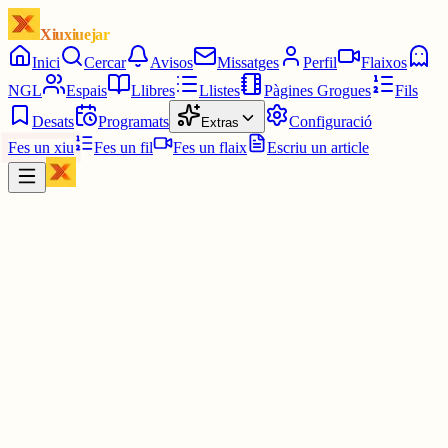
Xiuxiuejar
Inici
Cercar
Avisos
Missatges
Perfil
Flaixos
NGL
Espais
Llibres
Llistes
Pàgines Grogues
Fils
Desats
Programats
Configuració
Extras
Fes un xiu
Fes un fil
Fes un flaix
Escriu un article
Xiu
Campanar
@
campanar
ding ding ding ding DONG DONG DONG DONG DONG
DONG DONG DONG DONG DONG