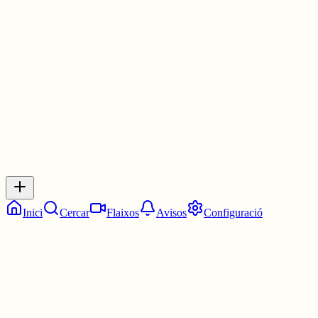
Les 10:00. Les deu en punt.
5 juny
0
0
0
0
Inicia sessió
per respondre a aquest xiu.
Respostes
No hi ha respostes encara. Sigues el primer a respondre!
Inici
Cercar
Flaixos
Avisos
Configuració