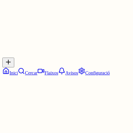
3 juny
0
0
0
0
Inicia sessió
per respondre a aquest xiu.
Respostes
No hi ha respostes encara. Sigues el primer a respondre!
Inici
Cercar
Flaixos
Avisos
Configuració