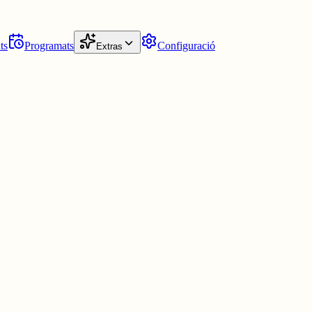
ts
Programats
Configuració
Extras