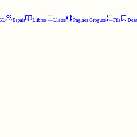
GL
Espais
Llibres
Llistes
Pàgines Grogues
Fils
Desa