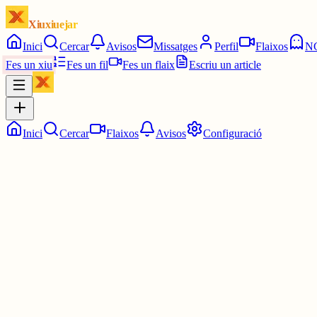
Xiuxiuejar
Inici
Cercar
Avisos
Missatges
Perfil
Flaixos
N
Fes un xiu
Fes un fil
Fes un flaix
Escriu un article
Inici
Cercar
Flaixos
Avisos
Configuració