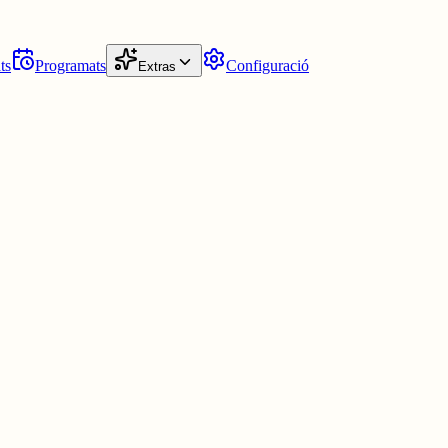
ts
Programats
Configuració
Extras