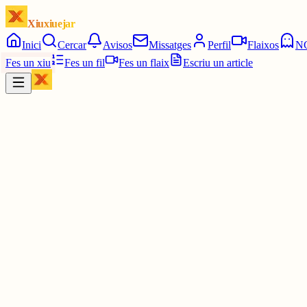
Xiuxiuejar
Inici
Cercar
Avisos
Missatges
Perfil
Flaixos
N
Fes un xiu
Fes un fil
Fes un flaix
Escriu un article
Xiu
Campanar
@
campanar
ding ding
Les 10:30. Dos quarts d'onze.
6 juny