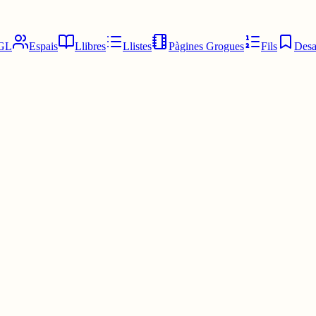
GL
Espais
Llibres
Llistes
Pàgines Grogues
Fils
Desa