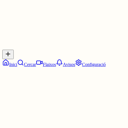
0
0
0
0
Inicia sessió
per respondre a aquest xiu.
Respostes
No hi ha respostes encara. Sigues el primer a respondre!
Inici
Cercar
Flaixos
Avisos
Configuració