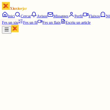
Xiuxiuejar
Inici
Cercar
Avisos
Missatges
Perfil
Flaixos
N
Fes un xiu
Fes un fil
Fes un flaix
Escriu un article
Xiu
Víctor 🤨
@
montecinovalls
No! Te pots creure que just l'he pensat avui i no m'he enrecordat 
29 juny
0
0
0
0