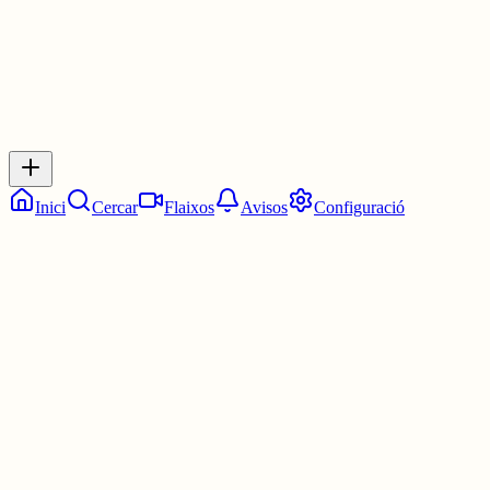
Inicia sessió
per respondre a aquest xiu.
Respostes
No hi ha respostes encara. Sigues el primer a respondre!
Inici
Cercar
Flaixos
Avisos
Configuració