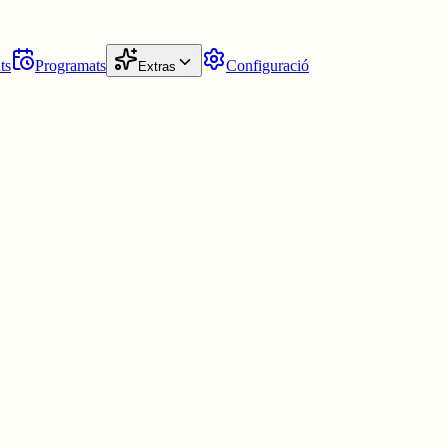
ts
Programats
Configuració
Extras