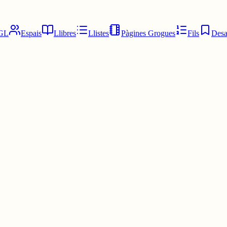
GL
Espais
Llibres
Llistes
Pàgines Grogues
Fils
Desa
de proposar-ho?