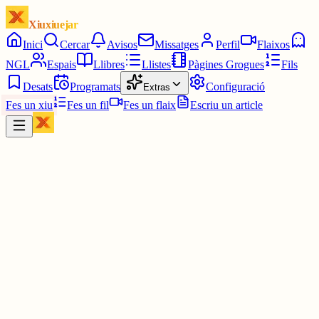
Xiuxiuejar
Inici
Cercar
Avisos
Missatges
Perfil
Flaixos
NGL
Espais
Llibres
Llistes
Pàgines Grogues
Fils
Desats
Programats
Configuració
Extras
Fes un xiu
Fes un fil
Fes un flaix
Escriu un article
Xiu
Volsperatothom
@
volsperatothom
Bon dia