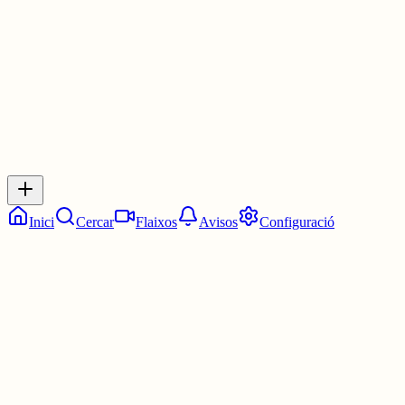
4 juny
0
0
0
0
Inicia sessió
per respondre a aquest xiu.
Respostes
No hi ha respostes encara. Sigues el primer a respondre!
Inici
Cercar
Flaixos
Avisos
Configuració