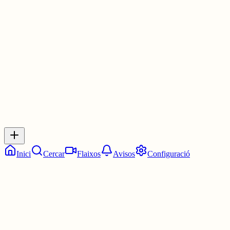
Les 21:00. Les nou en punt.
5 juny
0
0
0
0
Inicia sessió
per respondre a aquest xiu.
Respostes
No hi ha respostes encara. Sigues el primer a respondre!
Inici
Cercar
Flaixos
Avisos
Configuració