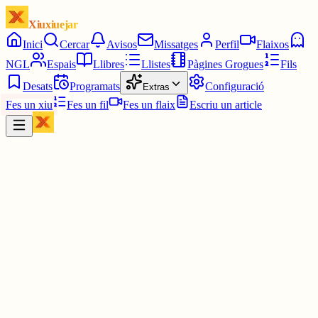
Xiuxiuejar
Inici
Cercar
Avisos
Missatges
Perfil
Flaixos
NGL
Espais
Llibres
Llistes
Pàgines Grogues
Fils
Desats
Programats
Configuració
Extras
Fes un xiu
Fes un fil
Fes un flaix
Escriu un article
Xiu
Campanar
@
campanar
ding ding ding ding DONG DONG DONG DONG DONG
DONG DONG DONG DONG