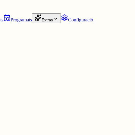
ts
Programats
Configuració
Extras