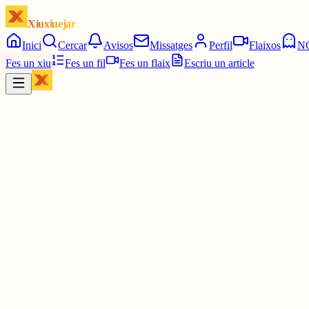
Xiuxiuejar
Inici
Cercar
Avisos
Missatges
Perfil
Flaixos
N
Fes un xiu
Fes un fil
Fes un flaix
Escriu un article
Xiu
Llorenç
@
llorens
Així a Catalunya a partir de llavors de l'acció en podem dir... Fer 
2 juny
0
0
0
0