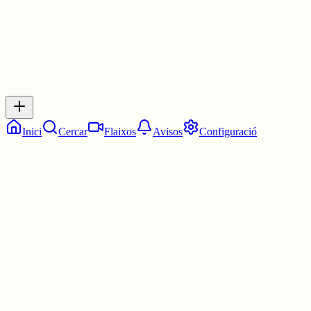
Inicia sessió
per respondre a aquest xiu.
Respostes
No hi ha respostes encara. Sigues el primer a respondre!
Inici
Cercar
Flaixos
Avisos
Configuració