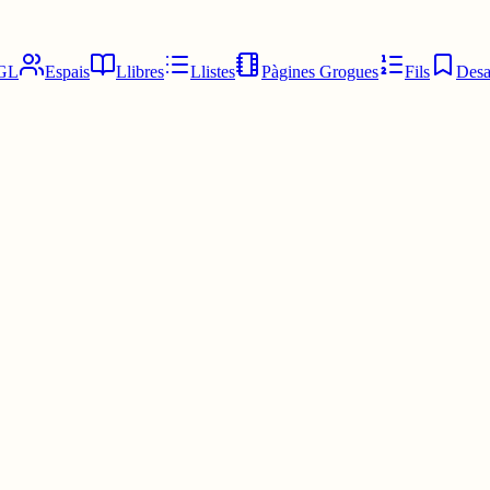
GL
Espais
Llibres
Llistes
Pàgines Grogues
Fils
Desa
un papa!