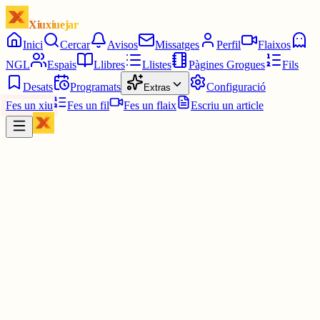
Xiuxiuejar
Inici
Cercar
Avisos
Missatges
Perfil
Flaixos
NGL
Espais
Llibres
Llistes
Pàgines Grogues
Fils
Desats
Programats
Configuració
Extras
Fes un xiu
Fes un fil
Fes un flaix
Escriu un article
Xiu
daaaviiid (아이브 ♥︎) he / she
@
daaaviiid_huertas
ves a descansar, júlia !! molts ànims !!! (jo tampoc puc més amb
l'examen que tinc demà de contextos epigràfics)