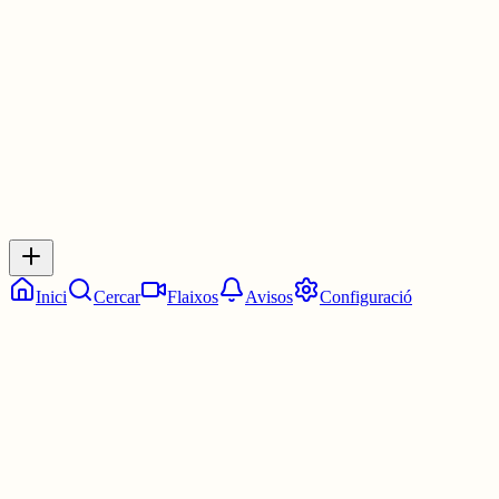
2 juny
0
0
0
0
Inicia sessió
per respondre a aquest xiu.
Respostes
No hi ha respostes encara. Sigues el primer a respondre!
Inici
Cercar
Flaixos
Avisos
Configuració