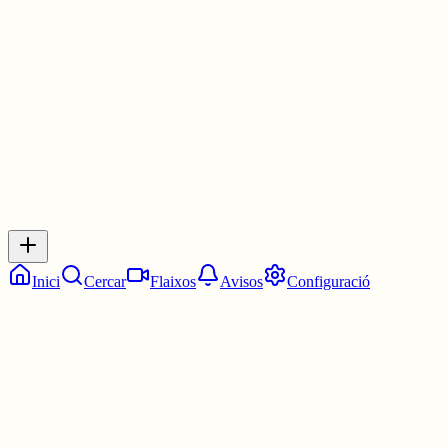
Les 3:30. Dos quarts de quatre.
4 juny
0
0
0
0
Inicia sessió
per respondre a aquest xiu.
Respostes
No hi ha respostes encara. Sigues el primer a respondre!
Inici
Cercar
Flaixos
Avisos
Configuració