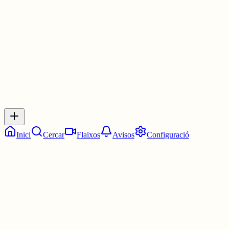
3 juny
0
0
0
0
Inicia sessió
per respondre a aquest xiu.
Respostes
No hi ha respostes encara. Sigues el primer a respondre!
Inici
Cercar
Flaixos
Avisos
Configuració