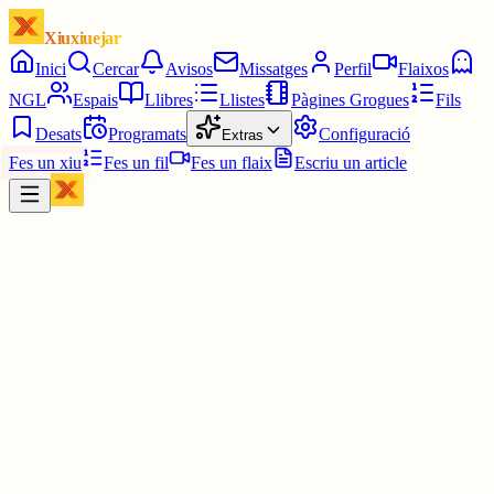
Xiuxiuejar
Inici
Cercar
Avisos
Missatges
Perfil
Flaixos
NGL
Espais
Llibres
Llistes
Pàgines Grogues
Fils
Desats
Programats
Configuració
Extras
Fes un xiu
Fes un fil
Fes un flaix
Escriu un article
Xiu
Mon
@
monvaquero
Sí, ens queixem que els musulmans segueixen al segle XV però
nosaltres estem més enrere que el cul...