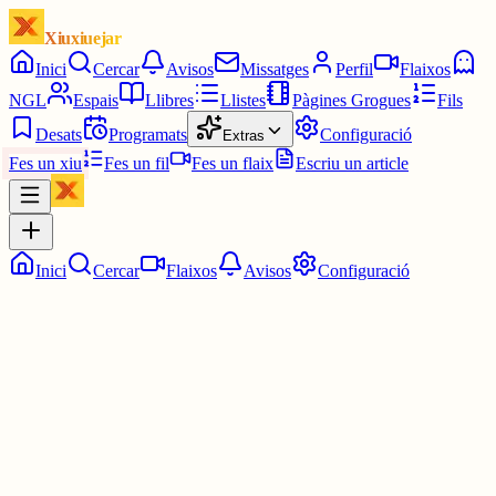
Xiuxiuejar
Inici
Cercar
Avisos
Missatges
Perfil
Flaixos
NGL
Espais
Llibres
Llistes
Pàgines Grogues
Fils
Desats
Programats
Configuració
Extras
Fes un xiu
Fes un fil
Fes un flaix
Escriu un article
Inici
Cercar
Flaixos
Avisos
Configuració