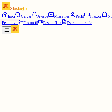
Xiuxiuejar
Inici
Cercar
Avisos
Missatges
Perfil
Flaixos
N
Fes un xiu
Fes un fil
Fes un flaix
Escriu un article
Xiu
Oriolus
@
oriolus
Visca! Tindre més contingut pensat per a mi.🥳🥳
M'identifico massa amb tots les frases de desamor...
4 juny