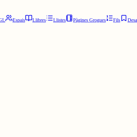
GL
Espais
Llibres
Llistes
Pàgines Grogues
Fils
Desa