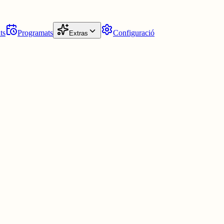
ts
Programats
Configuració
Extras