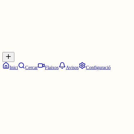
0
0
0
0
Inicia sessió
per respondre a aquest xiu.
Respostes
No hi ha respostes encara. Sigues el primer a respondre!
Inici
Cercar
Flaixos
Avisos
Configuració