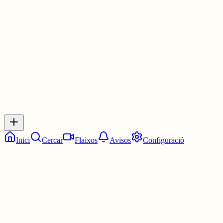
molts recursos, em pregunto si es pot alleugerir una mica l'aplicaci
3 juny
0
0
0
0
Inicia sessió
per respondre a aquest xiu.
Respostes
No hi ha respostes encara. Sigues el primer a respondre!
Inici
Cercar
Flaixos
Avisos
Configuració