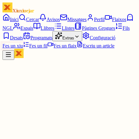
Xiuxiuejar
Inici
Cercar
Avisos
Missatges
Perfil
Flaixos
NGL
Espais
Llibres
Llistes
Pàgines Grogues
Fils
Desats
Programats
Configuració
Extras
Fes un xiu
Fes un fil
Fes un flaix
Escriu un article
Xiu
MiquelV
@
mikell
Faig servir xiuxiuejar al navegador. Normalment se'm carrega
relativament lent. No sé quin és el motiu. Si el motiu és que fa serv