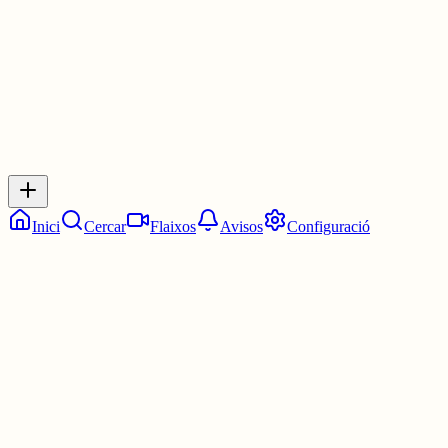
0
0
0
0
Inicia sessió
per respondre a aquest xiu.
Respostes
No hi ha respostes encara. Sigues el primer a respondre!
Inici
Cercar
Flaixos
Avisos
Configuració