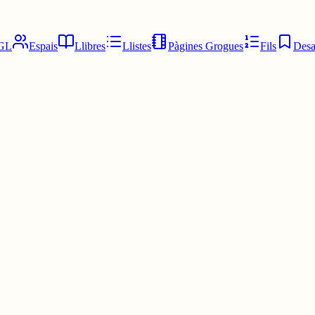
GL
Espais
Llibres
Llistes
Pàgines Grogues
Fils
Desa