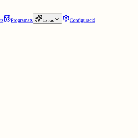
ts
Programats
Configuració
Extras