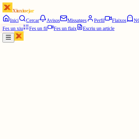
Xiuxiuejar
Inici
Cercar
Avisos
Missatges
Perfil
Flaixos
N
Fes un xiu
Fes un fil
Fes un flaix
Escriu un article
Xiu
Yin Hanna
@
yinhanna_
Gent, no puc aportar més que bones vibres a aquesta xarxa
Soc actriu 😭😭
1 jul.