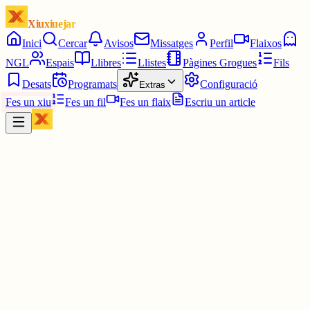
Xiuxiuejar
Inici
Cercar
Avisos
Missatges
Perfil
Flaixos
NGL
Espais
Llibres
Llistes
Pàgines Grogues
Fils
Desats
Programats
Configuració
Extras
Fes un xiu
Fes un fil
Fes un flaix
Escriu un article
Xiu
Mark
@
mark
Si parlem de la mateixa cosa, crec que no ve del xiuxiuejar; vam
veure l'altre dia.