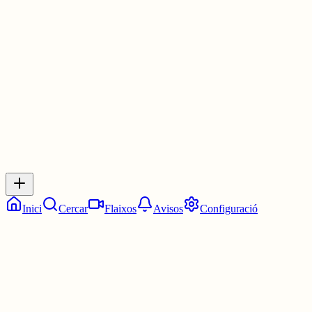
És probablement un fitxer corrupte, no és sempre possible eliminar
lo. Cal refrescar la pàgina.
3 juny
0
0
0
0
Inicia sessió
per respondre a aquest xiu.
Respostes
No hi ha respostes encara. Sigues el primer a respondre!
Inici
Cercar
Flaixos
Avisos
Configuració