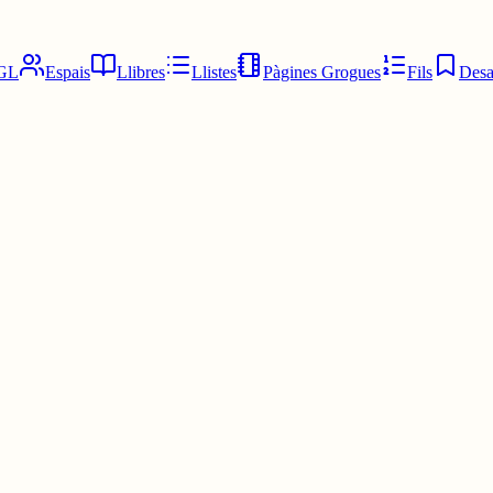
GL
Espais
Llibres
Llistes
Pàgines Grogues
Fils
Desa