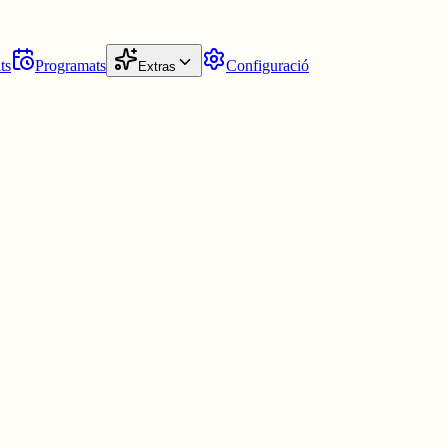
ts
Programats
Configuració
Extras