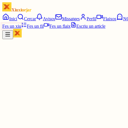
Xiuxiuejar
Inici
Cercar
Avisos
Missatges
Perfil
Flaixos
N
Fes un xiu
Fes un fil
Fes un flaix
Escriu un article
Xiu
júlia⋆☀︎.
@
juliagaro
Ala ala...vaja, llavors hi ha 2 respostes correctes va
29 juny
0
0
0
0