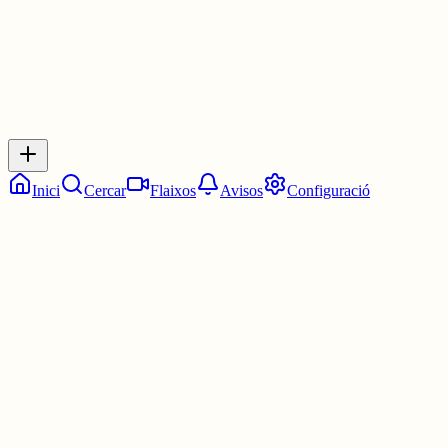
Inicia sessió
per respondre a aquest xiu.
Respostes
No hi ha respostes encara. Sigues el primer a respondre!
Inici
Cercar
Flaixos
Avisos
Configuració