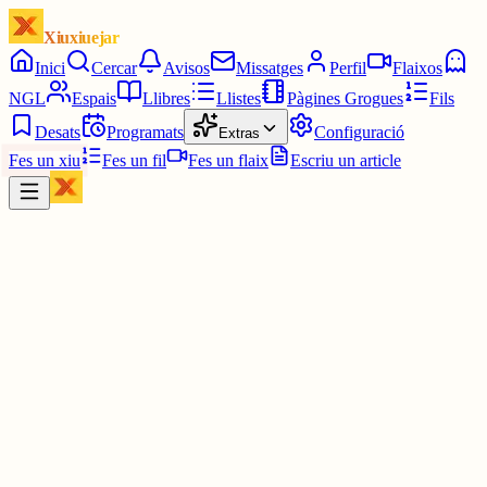
Xiuxiuejar
Inici
Cercar
Avisos
Missatges
Perfil
Flaixos
NGL
Espais
Llibres
Llistes
Pàgines Grogues
Fils
Desats
Programats
Configuració
Extras
Fes un xiu
Fes un fil
Fes un flaix
Escriu un article
Xiu
Cròniques Edetanes
@
vicentgalduf
L'Institut Valencià de Cultura exclou la companyia Pot de Plom de
Catàleg Cultural per al 2026...