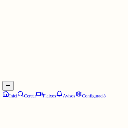
VÍDEO | Xavi Castillo: “Denunciem censura política de la
Generalitat”
www.diarilaveu.cat/cultura/video-xa...
30 juny
0
0
0
0
Inicia sessió
per respondre a aquest xiu.
Respostes
No hi ha respostes encara. Sigues el primer a respondre!
Inici
Cercar
Flaixos
Avisos
Configuració