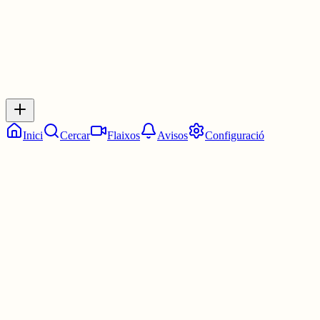
Inicia sessió
per respondre a aquest xiu.
Respostes
No hi ha respostes encara. Sigues el primer a respondre!
Inici
Cercar
Flaixos
Avisos
Configuració