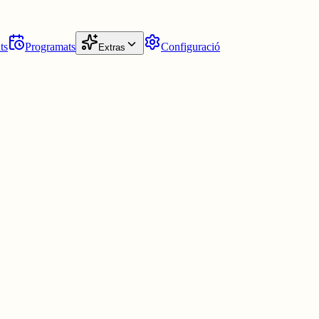
ts
Programats
Configuració
Extras