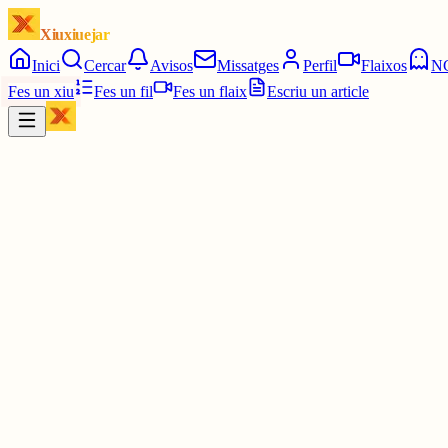
Xiuxiuejar
Inici
Cercar
Avisos
Missatges
Perfil
Flaixos
N
Fes un xiu
Fes un fil
Fes un flaix
Escriu un article
Xiu
doncs, queralt
@
queralt
a ell/a si que li mossegare el coll i li arrancare
30 juny
0
0
0
0