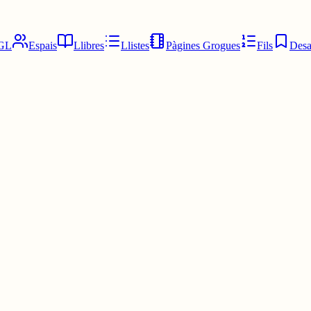
GL
Espais
Llibres
Llistes
Pàgines Grogues
Fils
Desa