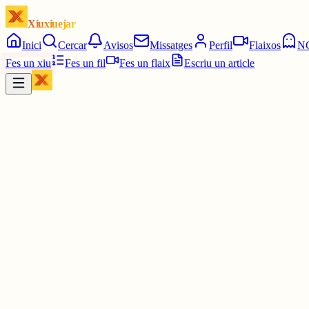
Xiuxiuejar
Inici
Cercar
Avisos
Missatges
Perfil
Flaixos
N
Fes un xiu
Fes un fil
Fes un flaix
Escriu un article
Xiu
Campanar
@
campanar
ding ding ding
Les 11:45. Tres quarts de dotze.
4 juny