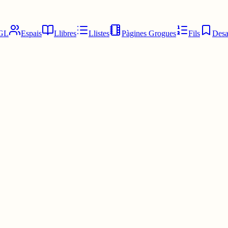
GL
Espais
Llibres
Llistes
Pàgines Grogues
Fils
Desa