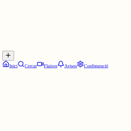
0
0
0
0
Inicia sessió
per respondre a aquest xiu.
Respostes
No hi ha respostes encara. Sigues el primer a respondre!
Inici
Cercar
Flaixos
Avisos
Configuració