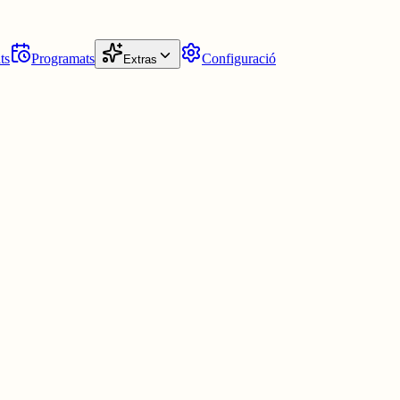
ts
Programats
Configuració
Extras