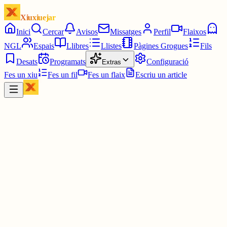
Xiuxiuejar
Inici
Cercar
Avisos
Missatges
Perfil
Flaixos
NGL
Espais
Llibres
Llistes
Pàgines Grogues
Fils
Desats
Programats
Configuració
Extras
Fes un xiu
Fes un fil
Fes un flaix
Escriu un article
Xiu
Molinenca
@
enricrosa
De La Magrana amb traducció de l’Ernest Riera.