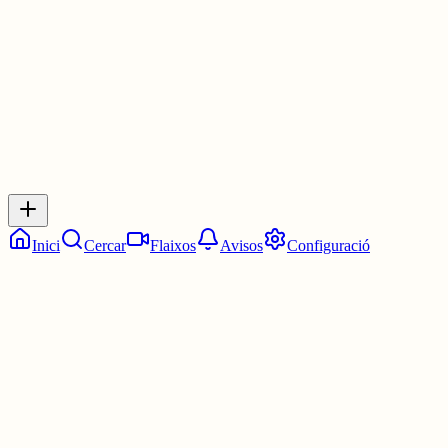
1 jul.
0
0
0
0
Inicia sessió
per respondre a aquest xiu.
Respostes
No hi ha respostes encara. Sigues el primer a respondre!
Inici
Cercar
Flaixos
Avisos
Configuració