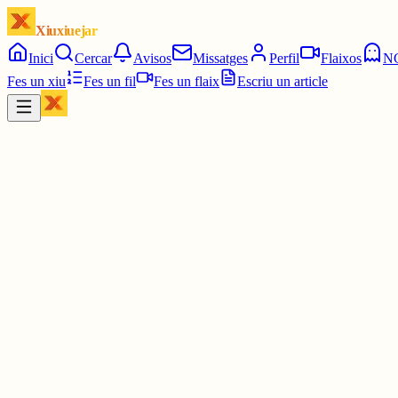
Xiuxiuejar
Inici
Cercar
Avisos
Missatges
Perfil
Flaixos
N
Fes un xiu
Fes un fil
Fes un flaix
Escriu un article
Xiu
Carles el bosquerol
@
elbosquerol
Bon dia i bona hora.
30 juny
0
0
0
0