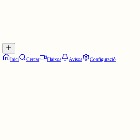
Inicia sessió
per respondre a aquest xiu.
Respostes
No hi ha respostes encara. Sigues el primer a respondre!
Inici
Cercar
Flaixos
Avisos
Configuració