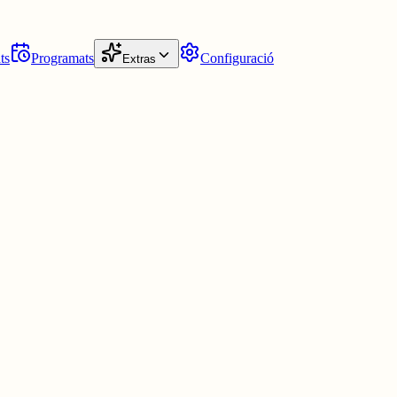
ts
Programats
Configuració
Extras