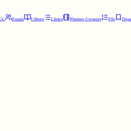
GL
Espais
Llibres
Llistes
Pàgines Grogues
Fils
Desa