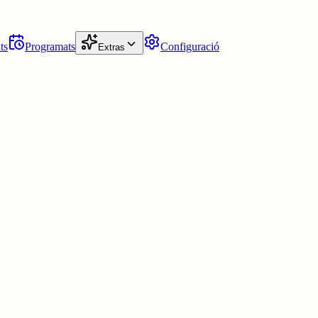
ts
Programats
Configuració
Extras