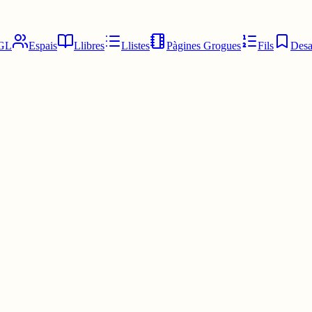
GL
Espais
Llibres
Llistes
Pàgines Grogues
Fils
Desa