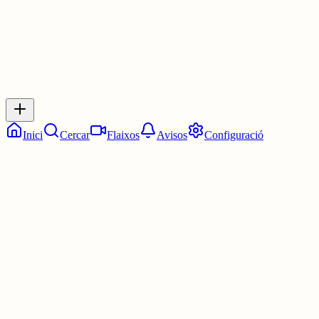
Inicia sessió
per respondre a aquest xiu.
Respostes
No hi ha respostes encara. Sigues el primer a respondre!
Inici
Cercar
Flaixos
Avisos
Configuració