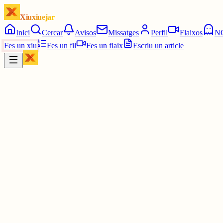
Xiuxiuejar
Inici
Cercar
Avisos
Missatges
Perfil
Flaixos
N
Fes un xiu
Fes un fil
Fes un flaix
Escriu un article
Xiu
Ivan
@
ivanloga
Un cafè i a seguir amb la vida.
4 juny
0
0
0
0