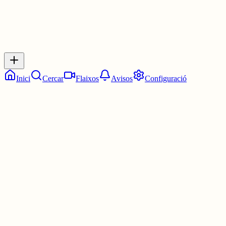
Respostes
No hi ha respostes encara. Sigues el primer a respondre!
Inici
Cercar
Flaixos
Avisos
Configuració