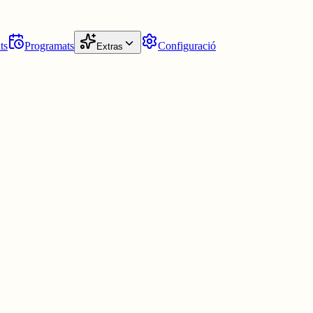
ts
Programats
Configuració
Extras