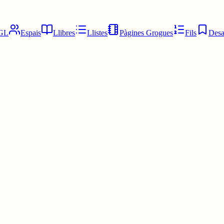
GL
Espais
Llibres
Llistes
Pàgines Grogues
Fils
Desa
teva secta.