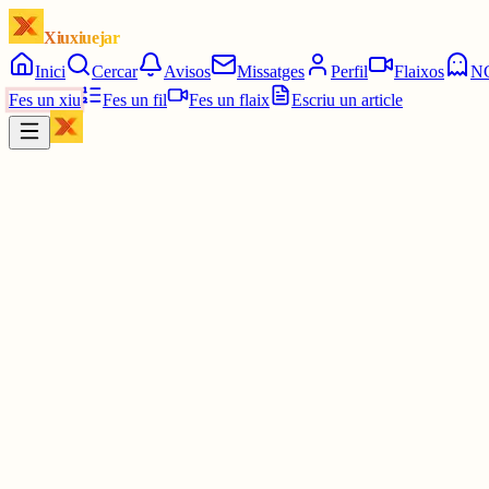
Xiuxiuejar
Inici
Cercar
Avisos
Missatges
Perfil
Flaixos
N
Fes un xiu
Fes un fil
Fes un flaix
Escriu un article
Xiu
JO
Joan Ortiz
@
lletraferit
Són de gent molt coneguda excepte per a analfabets rabiosos de la 
4 juny
0
0
0
0
Inicia sessió
per respondre a aquest xiu.