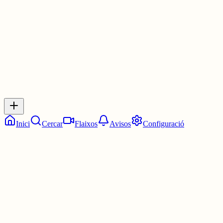
2 juny
0
0
0
0
Inicia sessió
per respondre a aquest xiu.
Respostes
No hi ha respostes encara. Sigues el primer a respondre!
Inici
Cercar
Flaixos
Avisos
Configuració