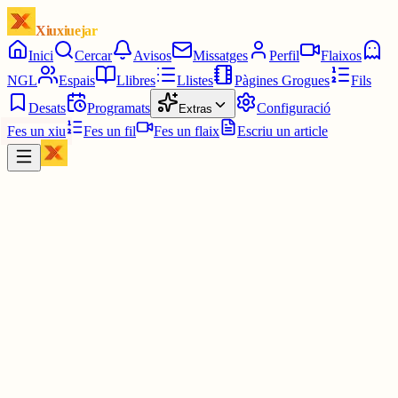
Xiuxiuejar
Inici
Cercar
Avisos
Missatges
Perfil
Flaixos
NGL
Espais
Llibres
Llistes
Pàgines Grogues
Fils
Desats
Programats
Configuració
Extras
Fes un xiu
Fes un fil
Fes un flaix
Escriu un article
Xiu
daaaviiid (아이브 ♥︎) he / she
@
daaaviiid_huertas
però, en el fons, et molen matem*tics, oi ?? hahahahha