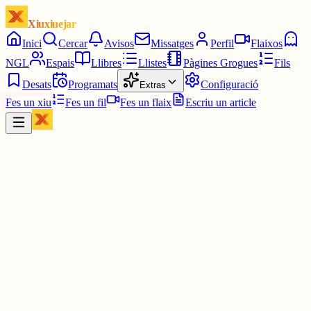
Xiuxiuejar
Inici
Cercar
Avisos
Missatges
Perfil
Flaixos
NGL
Espais
Llibres
Llistes
Pàgines Grogues
Fils
Desats
Programats
Configuració
Extras
Fes un xiu
Fes un fil
Fes un flaix
Escriu un article
Xiu
troballa.cat
@
troballa
🟢 Nova oferta pública: