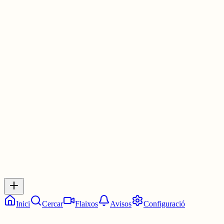
Secció de Coordinació Jurídica i Contractació, Funcionarial…
🏛 Generalitat de Catalunya · 📍 Comarques De Barcelona
📅 Tanca: 8 de juny del 2026
www.troballa.cat/oferta/seccio-de-c...
#FeinaPública
#Catalunya
#OposicionsCAT
3 juny
0
0
0
0
Inicia sessió
per respondre a aquest xiu.
Respostes
No hi ha respostes encara. Sigues el primer a respondre!
Inici
Cercar
Flaixos
Avisos
Configuració