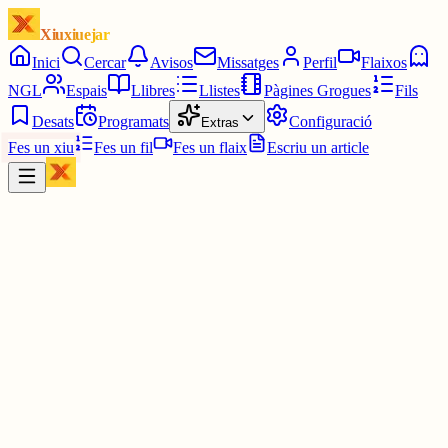
Xiuxiuejar
Inici
Cercar
Avisos
Missatges
Perfil
Flaixos
NGL
Espais
Llibres
Llistes
Pàgines Grogues
Fils
Desats
Programats
Configuració
Extras
Fes un xiu
Fes un fil
Fes un flaix
Escriu un article
Xiu
Joan
@
joandelatitagran
Ostres 😰
Em sap molt de greu tot i no conèixer-nos de res.