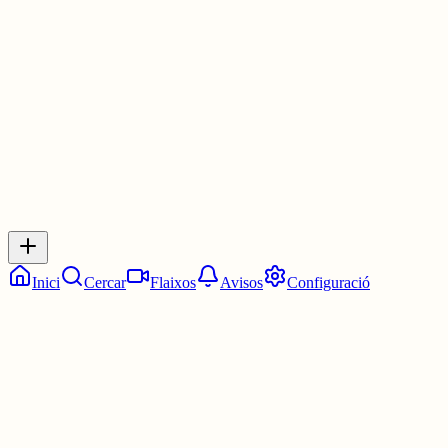
Molts ànims 🙏🏻
30 juny
0
0
0
0
Inicia sessió
per respondre a aquest xiu.
Respostes
No hi ha respostes encara. Sigues el primer a respondre!
Inici
Cercar
Flaixos
Avisos
Configuració