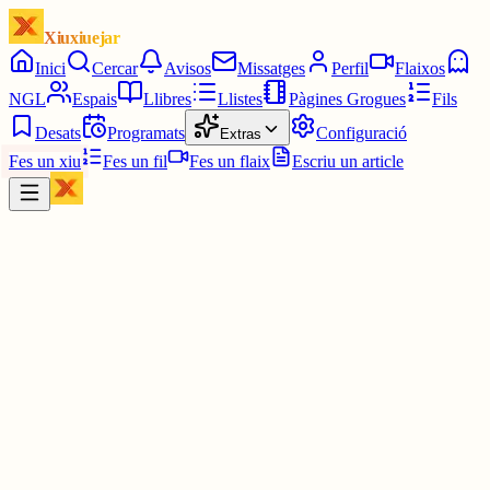
Xiuxiuejar
Inici
Cercar
Avisos
Missatges
Perfil
Flaixos
NGL
Espais
Llibres
Llistes
Pàgines Grogues
Fils
Desats
Programats
Configuració
Extras
Fes un xiu
Fes un fil
Fes un flaix
Escriu un article
Xiu
Campanar
@
campanar
ding ding