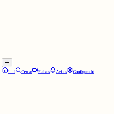
La 1:30. Dos quarts de dues.
4 juny
0
0
0
0
Inicia sessió
per respondre a aquest xiu.
Respostes
No hi ha respostes encara. Sigues el primer a respondre!
Inici
Cercar
Flaixos
Avisos
Configuració