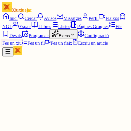
Xiuxiuejar
Inici
Cercar
Avisos
Missatges
Perfil
Flaixos
NGL
Espais
Llibres
Llistes
Pàgines Grogues
Fils
Desats
Programats
Configuració
Extras
Fes un xiu
Fes un fil
Fes un flaix
Escriu un article
Xiu
Joan
@
joandelatitagran
Publicar amor em sembla meravellós ✨