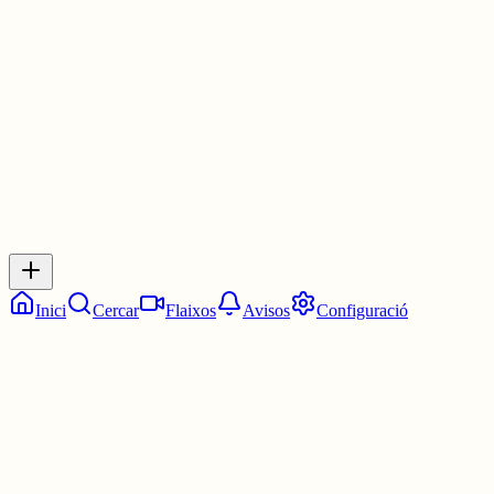
Benvinguda.
3 juny
0
0
0
0
Inicia sessió
per respondre a aquest xiu.
Respostes
No hi ha respostes encara. Sigues el primer a respondre!
Inici
Cercar
Flaixos
Avisos
Configuració