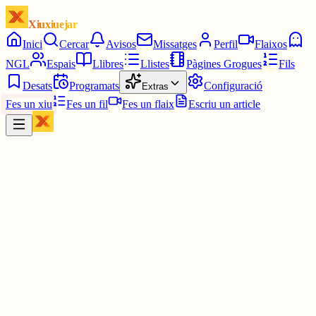
Xiuxiuejar
Inici
Cercar
Avisos
Missatges
Perfil
Flaixos
NGL
Espais
Llibres
Llistes
Pàgines Grogues
Fils
Desats
Programats
Configuració
Extras
Fes un xiu
Fes un fil
Fes un flaix
Escriu un article
Xiu
Joan
@
joandelatitagran
Margalida