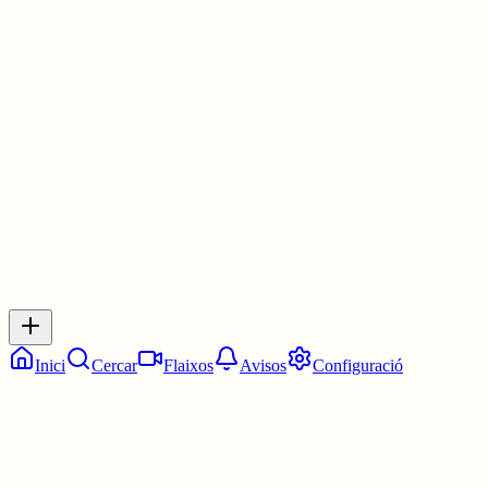
Haha és broma.
De Catalans m'agraden alguns dels que has posat i també Núria,
Mar, Ona, Bruna, Aina, Laia, per exemple.
30 juny
0
0
0
0
Inicia sessió
per respondre a aquest xiu.
Respostes
No hi ha respostes encara. Sigues el primer a respondre!
Inici
Cercar
Flaixos
Avisos
Configuració