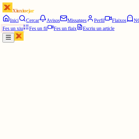
Xiuxiuejar
Inici
Cercar
Avisos
Missatges
Perfil
Flaixos
N
Fes un xiu
Fes un fil
Fes un flaix
Escriu un article
Xiu
Campanar
@
campanar
ding ding
La 1:30. Dos quarts de dues.
5 juny