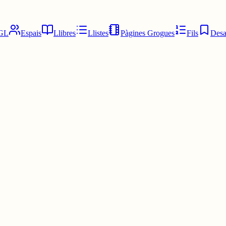
GL
Espais
Llibres
Llistes
Pàgines Grogues
Fils
Desa