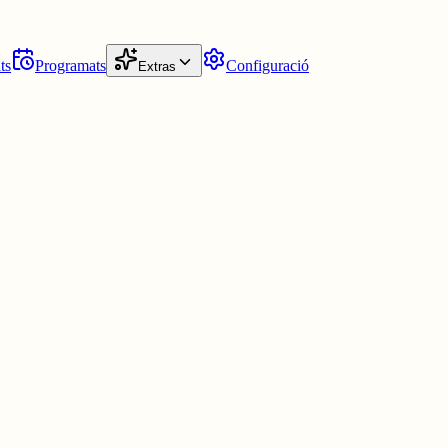
ts
Programats
Configuració
Extras