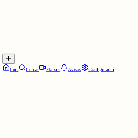
0
0
0
0
Inicia sessió
per respondre a aquest xiu.
Respostes
No hi ha respostes encara. Sigues el primer a respondre!
Inici
Cercar
Flaixos
Avisos
Configuració