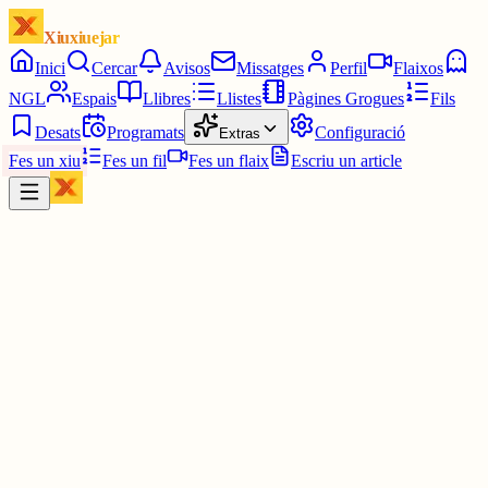
Xiuxiuejar
Inici
Cercar
Avisos
Missatges
Perfil
Flaixos
NGL
Espais
Llibres
Llistes
Pàgines Grogues
Fils
Desats
Programats
Configuració
Extras
Fes un xiu
Fes un fil
Fes un flaix
Escriu un article
Xiu
SG
Sebastià Giner
@
vinader
Fan la guerra des de qualsevol banda, no podem badar:
www.vilaweb.cat/noticies/i-si-fos-m...
1 jul.