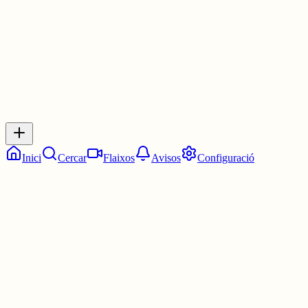
0
0
0
0
Inicia sessió
per respondre a aquest xiu.
Respostes
No hi ha respostes encara. Sigues el primer a respondre!
Inici
Cercar
Flaixos
Avisos
Configuració